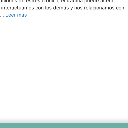
ciones de estrés crónico, el trauma puede alterar
 interactuamos con los demás y nos relacionamos con
n …
Leer más