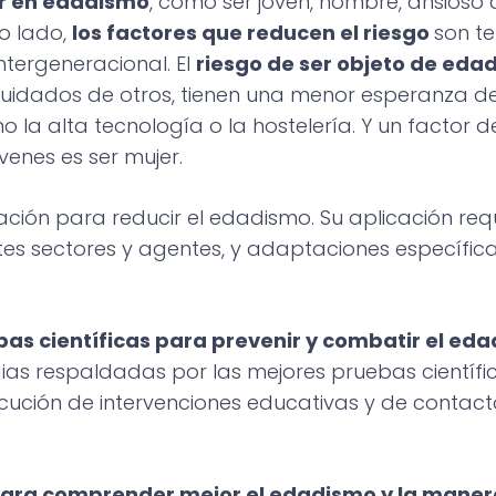
ir en edadismo
, como ser joven, hombre, ansioso 
ro lado,
los factores que reducen el riesgo
son t
tergeneracional. El
riesgo de ser objeto de eda
cuidados de otros, tienen una menor esperanza de
 la alta tecnología o la hostelería. Y un factor d
enes es ser mujer.
ión para reducir el edadismo. Su aplicación req
ntes sectores y agentes, y adaptaciones específi
bas científicas para prevenir y combatir el ed
gias respaldadas por las mejores pruebas científi
ecución de intervenciones educativas y de contact
 para comprender mejor el edadismo y la manera