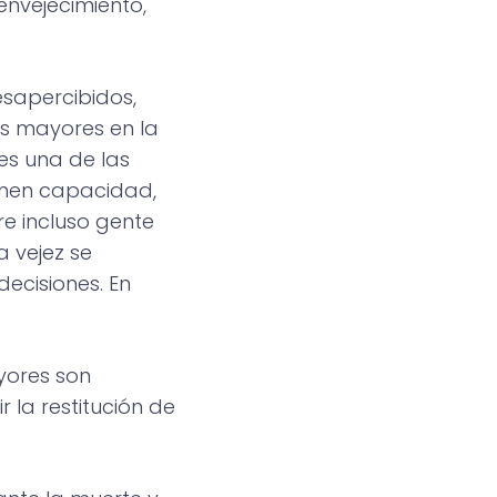
envejecimiento,
sapercibidos,
as mayores en la
 es una de las
enen capacidad,
re incluso gente
 vejez se
ecisiones. En
ayores son
la restitución de