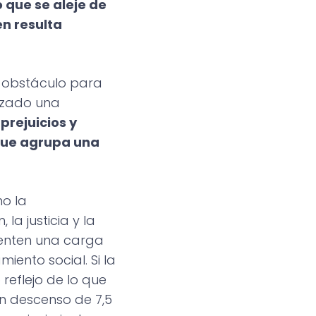
 que se aleje de
en resulta
n obstáculo para
anzado una
prejuicios y
 que agrupa una
o la
la justicia y la
sienten una carga
ento social. Si la
reflejo de lo que
un descenso de 7,5