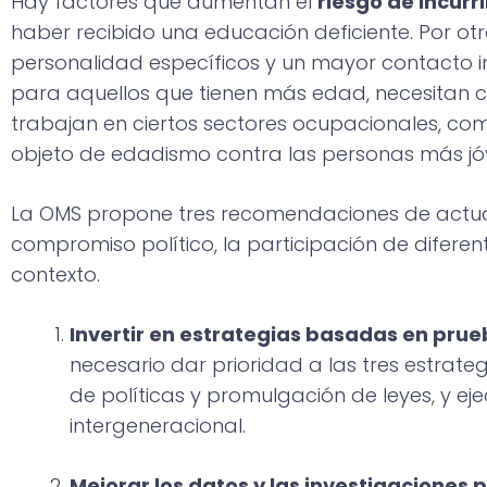
Hay factores que aumentan el
riesgo de incurr
haber recibido una educación deficiente. Por ot
personalidad específicos y un mayor contacto in
para aquellos que tienen más edad, necesitan 
trabajan en ciertos sectores ocupacionales, como
objeto de edadismo contra las personas más jóv
La OMS propone tres recomendaciones de actuac
compromiso político, la participación de difere
contexto.
Invertir en estrategias basadas en prue
necesario dar prioridad a las tres estrate
de políticas y promulgación de leyes, y ej
intergeneracional.
Mejorar los datos y las investigaciones