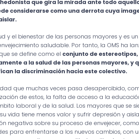
edonista que gira la mirada ante todo aquello
 puede considerarse como una derrota cuya imag
aislar.
ud y el bienestar de las personas mayores y es u
envejecimiento saludable. Por tanto, la OMS ha l
que se define como el
conjunto de estereotipos, 
amente a la salud de las personas mayores, y
ican la discriminación hacia este colectivo.
ciedad que muchas veces pasa desapercibido, com
ación de estos, la falta de acceso a la educación, 
 ámbito laboral y de la salud. Los mayores que se 
da tiene menos valor y sufrir depresión y aislami
ón negativa sobre su proceso de envejecer, como 
ades para enfrentarse a los nuevos cambios, con 