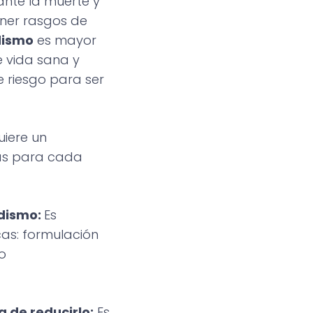
ante la muerte y
ener rasgos de
dismo
es mayor
 vida sana y
e riesgo para ser
uiere un
cas para cada
adismo:
Es
cas: formulación
o
 de reducirlo:
Es